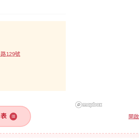
路129號
列表
開