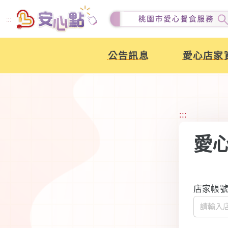
跳
:::
到
主
公告訊息
愛心店家
要
內
容
:::
愛
店家帳