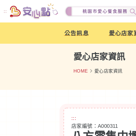
跳
:::
到
主
公告訊息
愛心店家
要
內
容
愛心店家資訊
HOME
愛心店家資訊
:::
店家編號：A000311