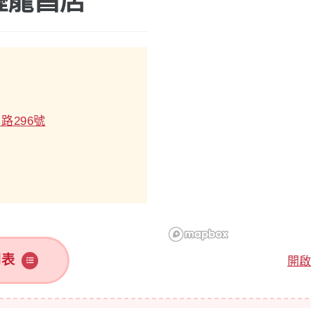
壢龍昌店
路296號
列表
開