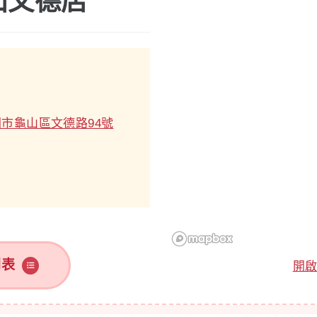
山文德店
市龜山區文德路94號
列表
開