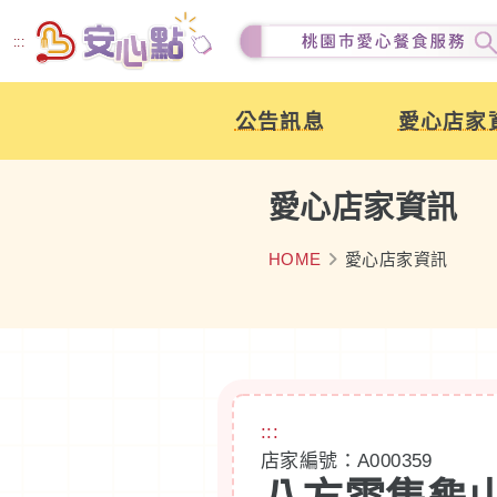
跳
:::
到
主
公告訊息
愛心店家
要
內
容
愛心店家資訊
HOME
愛心店家資訊
:::
店家編號：A000359