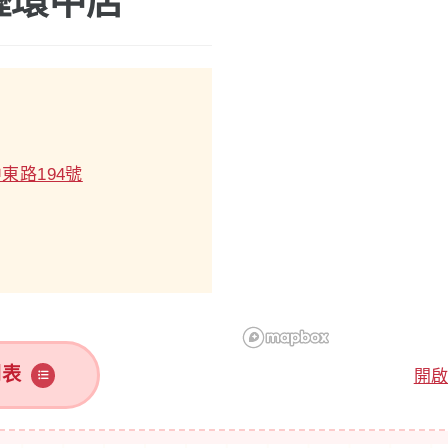
壢環中店
東路194號
列表
開