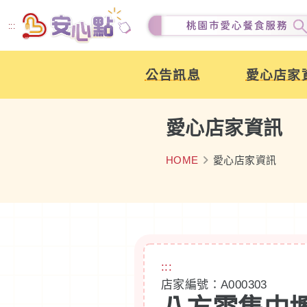
跳
:::
到
主
公告訊息
愛心店家
要
內
容
愛心店家資訊
HOME
愛心店家資訊
:::
店家編號：A000303