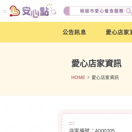
跳
:::
到
主
公告訊息
愛心店家
要
內
容
愛心店家資訊
HOME
愛心店家資訊
:::
店家編號：A000205